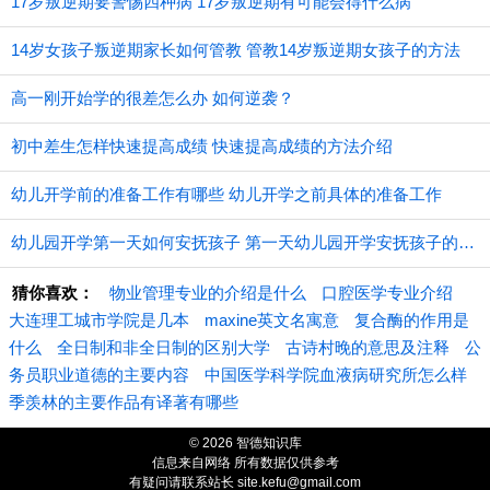
17岁叛逆期要警惕四种病 17岁叛逆期有可能会得什么病
14岁女孩子叛逆期家长如何管教 管教14岁叛逆期女孩子的方法
高一刚开始学的很差怎么办 如何逆袭？
初中差生怎样快速提高成绩 快速提高成绩的方法介绍
幼儿开学前的准备工作有哪些 幼儿开学之前具体的准备工作
幼儿园开学第一天如何安抚孩子 第一天幼儿园开学安抚孩子的注意事项
猜你喜欢：
物业管理专业的介绍是什么
口腔医学专业介绍
大连理工城市学院是几本
maxine英文名寓意
复合酶的作用是
什么
全日制和非全日制的区别大学
古诗村晚的意思及注释
公
务员职业道德的主要内容
中国医学科学院血液病研究所怎么样
季羡林的主要作品有译著有哪些
© 2026 智德知识库
信息来自网络 所有数据仅供参考
有疑问请联系站长 site.kefu@gmail.com