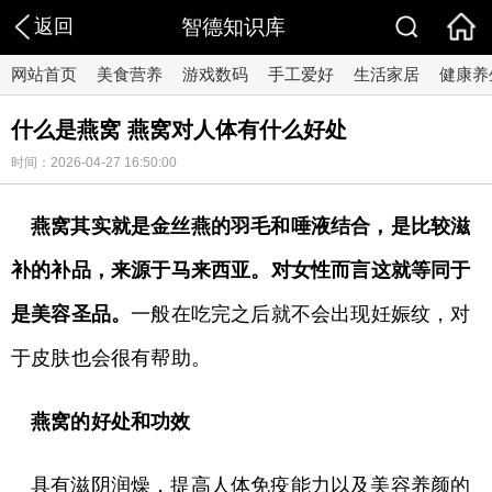
返回
智德知识库
网站首页
美食营养
游戏数码
手工爱好
生活家居
健康养
什么是燕窝 燕窝对人体有什么好处
时间：2026-04-27 16:50:00
燕窝其实就是金丝燕的羽毛和唾液结合，是比较滋
补的补品，来源于马来西亚。对女性而言这就等同于
是美容圣品。
一般在吃完之后就不会出现妊娠纹，对
于皮肤也会很有帮助。
燕窝的好处和功效
具有滋阴润燥，提高人体免疫能力以及美容养颜的