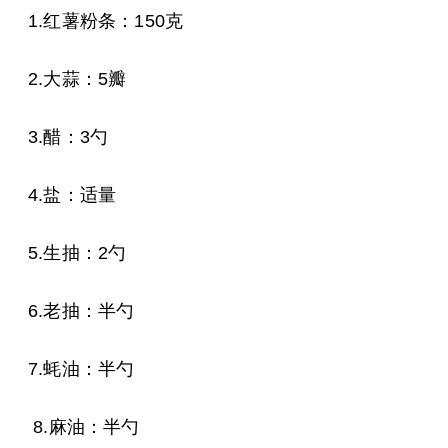
1.红薯粉条：150克
2.大蒜：5瓣
3.醋：3勺
4.盐：适量
5.生抽：2勺
6.老抽：半勺
7.蚝油：半勺
8.麻油：半勺