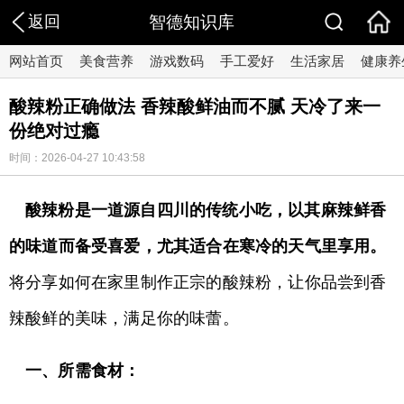
返回
智德知识库
网站首页
美食营养
游戏数码
手工爱好
生活家居
健康养
酸辣粉正确做法 香辣酸鲜油而不腻 天冷了来一
份绝对过瘾
时间：2026-04-27 10:43:58
酸辣粉是一道源自四川的传统小吃，以其麻辣鲜香
的味道而备受喜爱，尤其适合在寒冷的天气里享用。
将分享如何在家里制作正宗的酸辣粉，让你品尝到香
辣酸鲜的美味，满足你的味蕾。
一、所需食材：