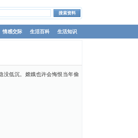
情感交际
生活百科
生活知识
隐没低沉。嫦娥也许会悔恨当年偷