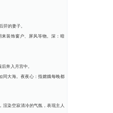
后羿的妻子。
用来装饰窗户、屏风等物。深：暗
服后奔入月宫中。
如同大海。夜夜心：指嫦娥每晚都
，渲染空寂清冷的气氛，表现主人