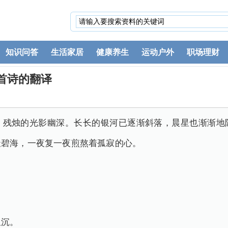
知识问答
生活家居
健康养生
运动户外
职场理财
首诗的翻译
，残烛的光影幽深。长长的银河已逐渐斜落，晨星也渐渐地
天碧海，一夜复一夜煎熬着孤寂的心。
星沉。