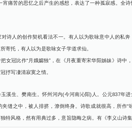
在一宵痛苦的思忆之后产生的感想，表达了一种孤寂感。全诗
家对诗人的创作契机看法不一。有人以为歌咏意中人的私奔
有所寄托，有人以为是歌咏女子学道求仙。
把女冠比作“月娥孀独”，在《月夜重寄宋华阳姊妹》诗中，
女冠抒写凄清寂寞之情。
玉溪生、樊南生。怀州河内(今河南沁阳)人。公元837年
夹缝之中，被人排挤，潦倒终身。诗歌成就很高，所作“咏
有独特风格，然有用典过多，意旨隐晦之病。有《李义山诗