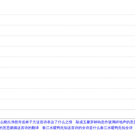
么晓出净慈寺送林子方这首诗表达了什么之情
敲成玉馨穿林响忽作玻璃碎地声的意
的意思嫦娥这首诗的翻译
春江水暖鸭先知这首诗的全诗是什么春江水暖鸭先知全诗