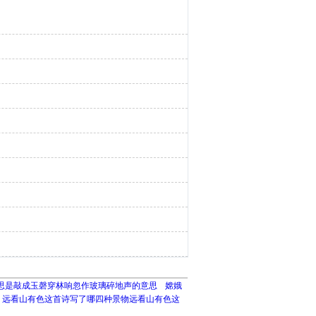
思是敲成玉磬穿林响忽作玻璃碎地声的意思
嫦娥
远看山有色这首诗写了哪四种景物远看山有色这