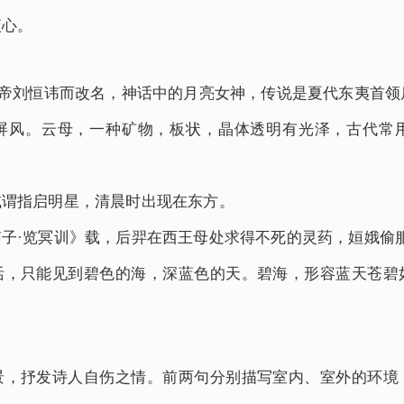
夜心。
文帝刘恒讳而改名，神话中的月亮女神，传说是夏代东夷首领
屏风。云母，一种矿物，板状，晶体透明有光泽，古代常
或谓指启明星，清晨时出现在东方。
子·览冥训》载，后羿在西王母处求得不死的灵药，姮娥偷
活，只能见到碧色的海，深蓝色的天。碧海，形容蓝天苍碧
景，抒发诗人自伤之情。前两句分别描写室内、室外的环境