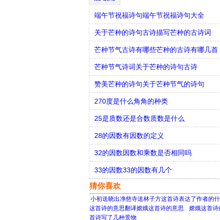
端午节祝福诗句端午节祝福诗句大全
关于芒种的诗句古诗描写芒种的古诗词
芒种节气古诗有哪些芒种的古诗有哪几首
芒种节气诗词关于芒种的诗句古诗
赞美芒种的诗句关于芒种节气的诗句
270度是什么角角的种类
25是质数还是合数质数是什么
28的因数有因数的定义
32的因数因数和乘数是否相同吗
33的因数33的因数有几个
猜你喜欢
小初送晓出净慈寺送林子方这首诗表达了作者的什
这首诗的意思翻译嫦娥这首诗的意思
嫦娥这首诗
首诗写了几种景物