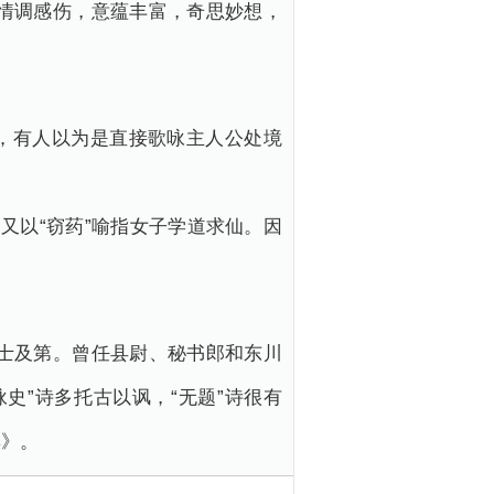
情调感伤，意蕴丰富，奇思妙想，
，有人以为是直接歌咏主人公处境
又以“窃药”喻指女子学道求仙。因
进士及第。曾任县尉、秘书郎和东川
史”诗多托古以讽，“无题”诗很有
集》。