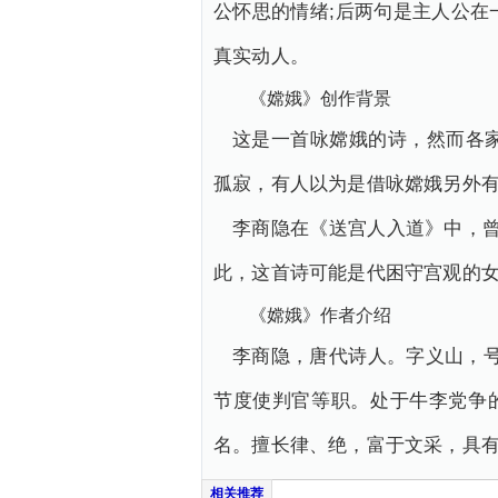
公怀思的情绪;后两句是主人公
真实动人。
《嫦娥》创作背景
这是一首咏嫦娥的诗，然而各
孤寂，有人以为是借咏嫦娥另外
李商隐在《送宫人入道》中，曾
此，这首诗可能是代困守宫观的
《嫦娥》作者介绍
李商隐，唐代诗人。字义山，号
节度使判官等职。处于牛李党争的
名。擅长律、绝，富于文采，具