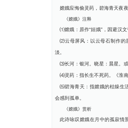
嫦娥应悔偷灵药，碧海青天夜
《嫦娥》注释
⑴嫦娥：原作“姮娥”，因避汉
⑵云母屏风：以云母石制作的
淡。
⑶长河：银河。晓星：晨星。
⑷灵药：指长生不死药。《淮南
⑸碧海青天：指嫦娥的枯燥生
会感到孤单。
《嫦娥》赏析
此诗咏叹嫦娥在月中的孤寂情