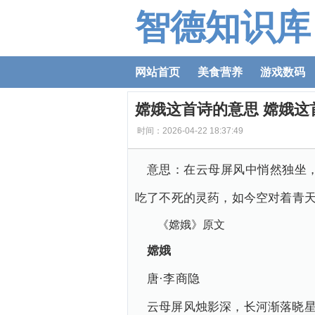
智德知识库
网站首页
美食营养
游戏数码
嫦娥这首诗的意思 嫦娥这
时间：2026-04-22 18:37:49
意思：在云母屏风中悄然独坐
吃了不死的灵药，如今空对着青
《嫦娥》原文
嫦娥
唐·李商隐
云母屏风烛影深，长河渐落晓