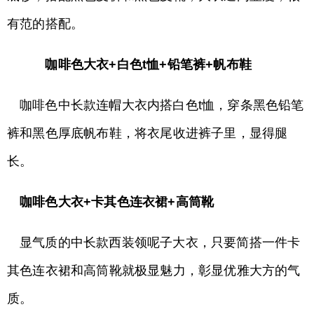
有范的搭配。
咖啡色大衣+白色t恤+铅笔裤+帆布鞋
咖啡色中长款连帽大衣内搭白色t恤，穿条黑色铅笔
裤和黑色厚底帆布鞋，将衣尾收进裤子里，显得腿
长。
咖啡色大衣+卡其色连衣裙+高筒靴
显气质的中长款西装领呢子大衣，只要简搭一件卡
其色连衣裙和高筒靴就极显魅力，彰显优雅大方的气
质。