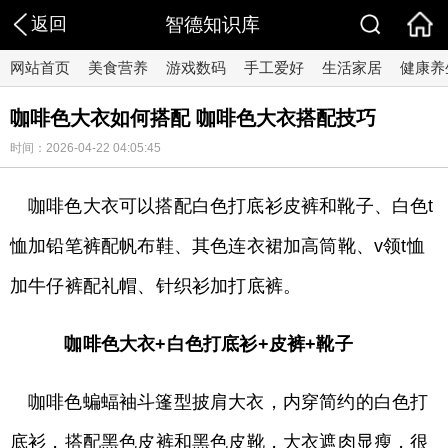
返回
智德知识库
网站首页
美食营养
游戏数码
手工爱好
生活家居
健康养
咖啡色大衣如何搭配 咖啡色大衣搭配技巧
时间：2026-04-22 04:05:45
咖啡色大衣可以搭配白色打底衫皮裤和靴子、白色t
恤加铅笔裤配帆布鞋、其色连衣裙加高筒靴、v领t恤
加牛仔裤配礼帽、针织衫加打底裤。
咖啡色大衣+白色打底衫+皮裤+靴子
咖啡色蝙蝠袖斗篷型披肩大衣，内穿简约的白色打
底衫，搭配黑色皮裤和黑色皮靴，大衣遮肉显瘦，很