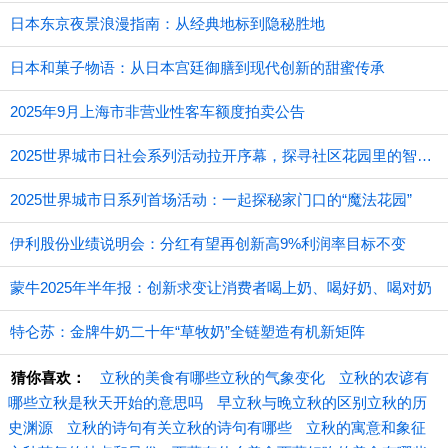
日本东京夜景浪漫指南：从经典地标到隐秘胜地
日本和菓子物语：从日本宫廷御膳到现代创新的甜蜜传承
2025年9月上海市非营业性客车额度拍卖公告
2025世界城市日社会系列活动拉开序幕，探寻社区花园里的智慧应用
2025世界城市日系列首场活动：一起探秘家门口的“魔法花园”
伊利股份业绩说明会：分红有望再创新高9%利润率目标不变
蒙牛2025年半年报：创新求变让消费者喝上奶、喝好奶、喝对奶
特仑苏：金牌牛奶二十年“草牧奶”全链塑造有机新矩阵
猜你喜欢：
立秋的美食有哪些立秋的气象变化
立秋的农谚有
哪些立秋是秋天开始的意思吗
早立秋与晚立秋的区别立秋的历
史渊源
立秋的诗句有关立秋的诗句有哪些
立秋的寓意和象征