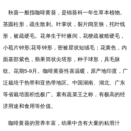
秋葵一般指咖啡黄葵，是锦葵科一年生草本植物。
茎圆柱形，疏生散刺。叶掌状，裂片阔至狭，托叶线
形，被疏硬毛。花单生于叶腋间，花梗疏被糙硬毛，
小苞片钟形;花萼钟形，密被星状短绒毛；花黄色，内
面基部紫色，蒴果筒状尖塔形，种子球形，具毛脉
纹。花期5-9月。咖啡黄葵性喜温暖，原产地印度，广
泛栽培于热带和亚热带地区。中国湖南、湖北、广东
等省栽培面积也极广。素有蔬菜王之称，有极高的经
济用途和食用等价值。
咖啡黄葵的营养丰富，幼果中含有大量的粘滑汁